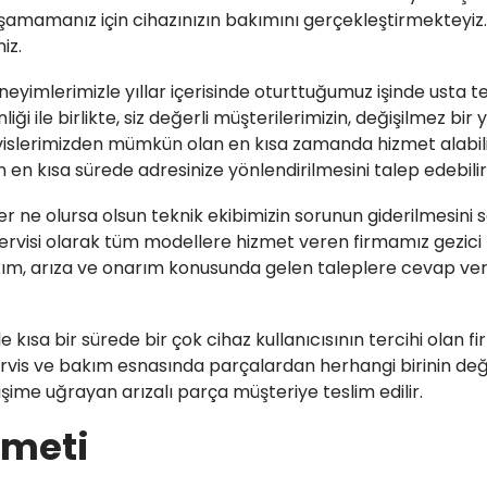
amamanız için cihazınızın bakımını gerçekleştirmekteyiz.
iz.
neyimlerimizle yıllar içerisinde oturttuğumuz işinde usta te
i ile birlikte, siz değerli müşterilerimizin, değişilmez bi
rvislerimizden mümkün olan en kısa zamanda hizmet alabilir
 en kısa sürede adresinize yönlendirilmesini talep edebilirs
er ne olursa olsun teknik ekibimizin sorunun giderilmesin
ervisi olarak tüm modellere hizmet veren firmamız gezici t
akım, arıza ve onarım konusunda gelen taleplere cevap ve
ile kısa bir sürede bir çok cihaz kullanıcısının tercihi olan 
is ve bakım esnasında parçalardan herhangi birinin değiş
işime uğrayan arızalı parça müşteriye teslim edilir.
zmeti