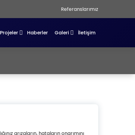
Referanslarımız
Projeler
Haberler
Galeri
İletişim
visi
ğınız arızaların, hataların onarımını