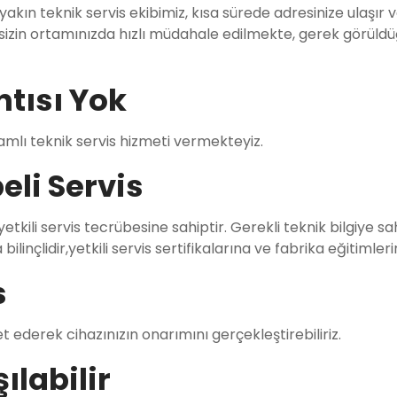
 yakın teknik servis ekibimiz, kısa sürede adresinize ulaşı
zin ortamınızda hızlı müdahale edilmekte, gerek görüldüğ
ntısı Yok
mlı teknik servis hizmeti vermekteyiz.
eli Servis
 yetkili servis tecrübesine sahiptir. Gerekli teknik bilgiye 
linçlidir,yetkili servis sertifikalarına ve fabrika eğitimleri
s
et ederek cihazınızın onarımını gerçekleştirebiliriz.
şılabilir