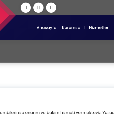
Anasayfa
Kurumsal
Hizmetler
Anasayfa
-
Kombi Ser
 kombilerinize onarım ve bakım hizmeti vermekteyiz. Yaşadı